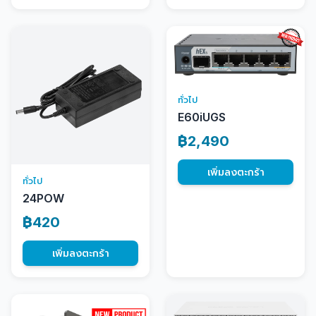
ทั่วไป
E60iUGS
฿2,490
เพิ่มลงตะกร้า
ทั่วไป
24POW
฿420
เพิ่มลงตะกร้า