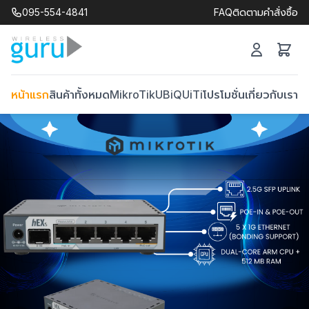
095-554-4841
FAQ
ติดตามคำสั่งซื้อ
หน้าแรก
สินค้าทั้งหมด
MikroTik
UBiQUiTi
โปรโมชั่น
เกี่ยวกับเรา
ติ