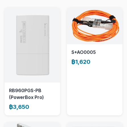
S+AO0005
฿1,620
RB960PGS-PB
(PowerBox Pro)
฿3,650