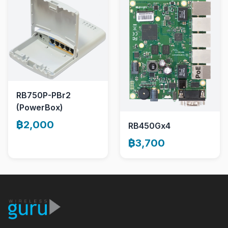
RB750P-PBr2
(PowerBox)
฿2,000
RB450Gx4
฿3,700