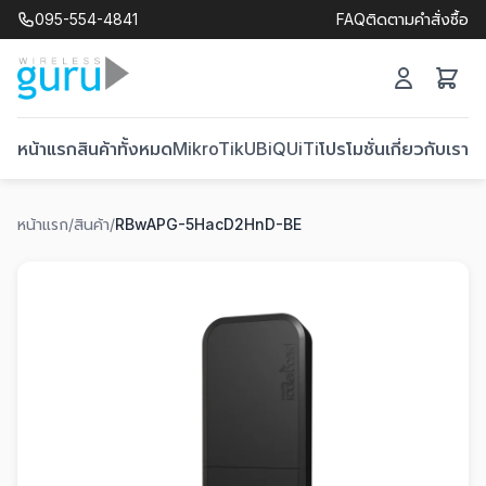
095-554-4841
FAQ
ติดตามคำสั่งซื้อ
หน้าแรก
สินค้าทั้งหมด
MikroTik
UBiQUiTi
โปรโมชั่น
เกี่ยวกับเรา
ติ
หน้าแรก
/
สินค้า
/
RBwAPG-5HacD2HnD-BE