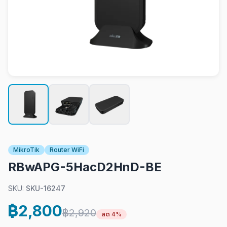
MikroTik
Router WiFi
RBwAPG-5HacD2HnD-BE
SKU:
SKU-16247
฿2,800
฿2,920
ลด 4%