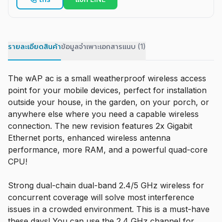
รายละเอียดสินค้า
ข้อมูลจำเพาะ
เอกสารแนบ (1)
The wAP ac is a small weatherproof wireless access
point for your mobile devices, perfect for installation
outside your house, in the garden, on your porch, or
anywhere else where you need a capable wireless
connection. The new revision features 2x Gigabit
Ethernet ports, enhanced wireless antenna
performance, more RAM, and a powerful quad-core
CPU!
Strong dual-chain dual-band 2.4/5 GHz wireless for
concurrent coverage will solve most interference
issues in a crowded environment. This is a must-have
these days! You can use the 2.4 GHz channel for