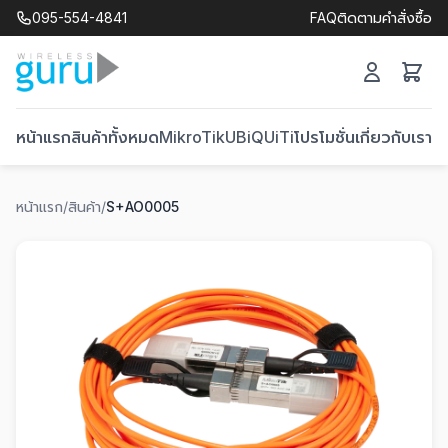
095-554-4841
FAQ
ติดตามคำสั่งซื้อ
หน้าแรก
สินค้าทั้งหมด
MikroTik
UBiQUiTi
โปรโมชั่น
เกี่ยวกับเรา
ติ
หน้าแรก
/
สินค้า
/
S+AO0005