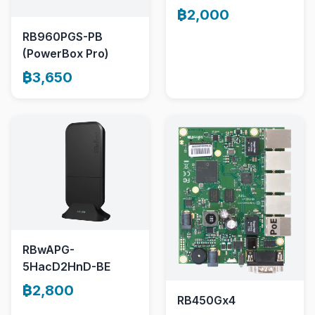
฿2,000
RB960PGS-PB
(PowerBox Pro)
฿3,650
RBwAPG-
5HacD2HnD-BE
฿2,800
RB450Gx4