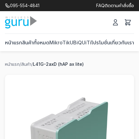
095-554-4841
FAQ
ติดตามคำสั่งซื้อ
หน้าแรก
สินค้าทั้งหมด
MikroTik
UBiQUiTi
โปรโมชั่น
เกี่ยวกับเรา
ติ
หน้าแรก
/
สินค้า
/
L41G-2axD (hAP ax lite)