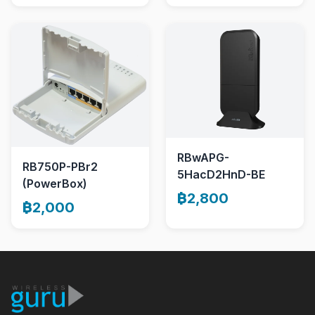
RBwAPG-
RB750P-PBr2
5HacD2HnD-BE
(PowerBox)
฿2,800
฿2,000